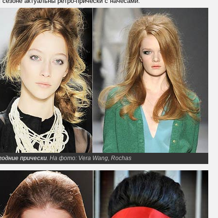
 сезоне актуальны ретро-прически с начесами.
годние прически
. На фото: Vera Wang, Rochas