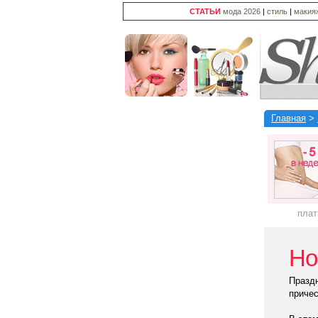
СТАТЬИ
мода 2026
|
стиль
|
макия
Главная
>
плат
Но
Празд
причес