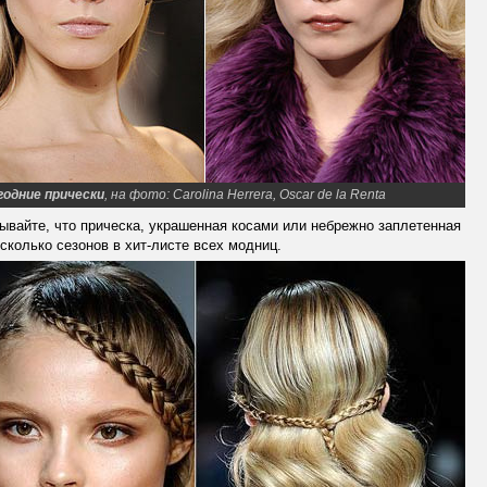
годние прически
, на фото: Carolina Herrera, Oscar de la Renta
ывайте, что прическа, украшенная косами или небрежно заплетенная
сколько сезонов в хит-листе всех модниц.