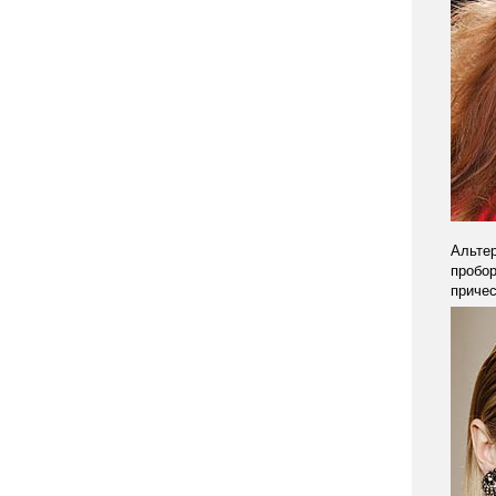
Альтер
пробор
причес