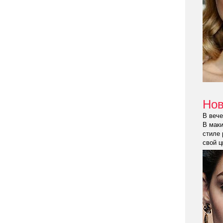
Нов
В вече
В маки
стиле 
свой ц