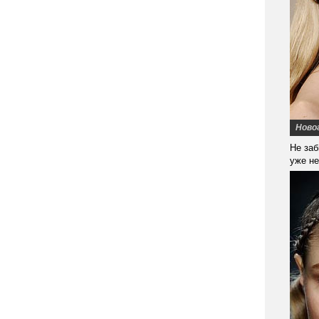
Ново
Не заб
уже не