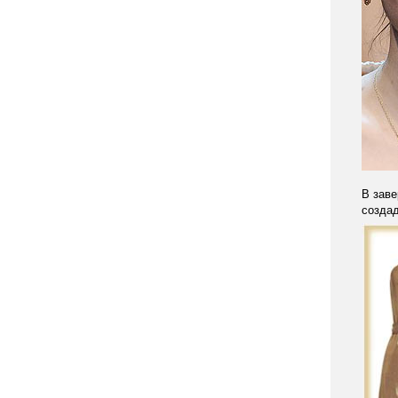
В заве
создад