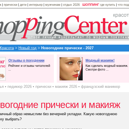
ж
|
прически
|
дети
|
интерьер
|
мужчинам
|
отдых 2026
ШОППИНГ
где купить
|
что по
Красота
>
Новый год
>
Новогодние прически - 2027
Отзывы о похудении
Модный макияж!
Рейтинг и отзывы читателей
Как сделать модный макияж.
...
Смотри фото ...
ья
•
педикюр 2026
•
прически
•
макияж 2026
•
французский маникюр
вогодние прически и макияж
ничный образ немыслим без вечерней укладки. Какую новогоднюю
ку выбрать?