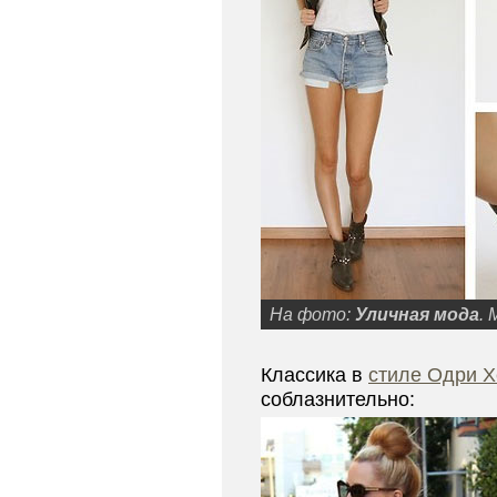
На фото:
Уличная мода
. 
Классика в
стиле Одри 
соблазнительно: