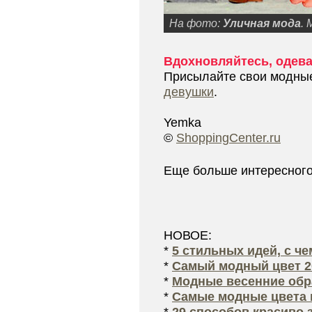
На фото:
Уличная мода
. 
Вдохновляйтесь, одева
Присылайте свои модные
девушки
.
Yemka
©
ShoppingCenter.ru
Еще больше интересног
НОВОЕ:
*
5 стильных идей, с ч
*
Самый модный цвет 2
*
Модные весенние обра
*
Самые модные цвета 
*
29 способов красиво 