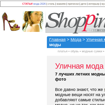
СТАТЬИ
мода 2026
|
стиль
|
макияж
|
прически
|
дети
|
интерьер
|
му
Главная
>
Мода
>
Уличная 
моды
платья
•
обувь
•
модные сумки
Уличная мода
7 лучших летних модны
фото
Все давно знают, что же
модные вещи носят на у
добавляют самые стильн