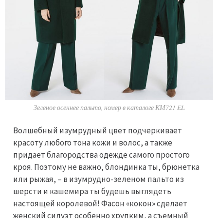
Зеленое осеннее пальто, номер в каталоге КМ721 EL
Волшебный изумрудный цвет подчеркивает
красоту любого тона кожи и волос, а также
придает благородства одежде самого простого
кроя. Поэтому не важно, блондинка ты, брюнетка
или рыжая, – в изумрудно-зеленом пальто из
шерсти и кашемира ты будешь выглядеть
настоящей королевой! Фасон «кокон» сделает
женский силуэт особенно хрупким, а съемный