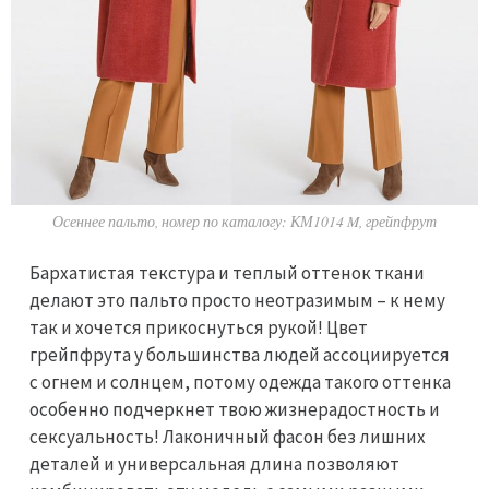
Осеннее пальто, номер по каталогу: КМ1014 M, грейпфрут
Бархатистая текстура и теплый оттенок ткани
делают это пальто просто неотразимым – к нему
так и хочется прикоснуться рукой! Цвет
грейпфрута у большинства людей ассоциируется
с огнем и солнцем, потому одежда такого оттенка
особенно подчеркнет твою жизнерадостность и
ceкcyaльность! Лаконичный фасон без лишних
деталей и универсальная длина позволяют