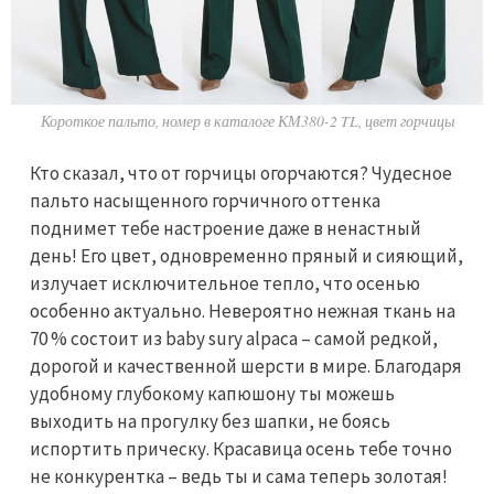
Короткое пальто, номер в каталоге КМ380-2 TL, цвет горчицы
Кто сказал, что от горчицы огорчаются? Чудесное
пальто насыщенного горчичного оттенка
поднимет тебе настроение даже в ненастный
день! Его цвет, одновременно пряный и сияющий,
излучает исключительное тепло, что осенью
особенно актуально. Невероятно нежная ткань на
70 % состоит из baby sury alpaca – самой редкой,
дорогой и качественной шерсти в мире. Благодаря
удобному глубокому капюшону ты можешь
выходить на прогулку без шапки, не боясь
испортить прическу. Красавица осень тебе точно
не конкурентка – ведь ты и сама теперь золотая!