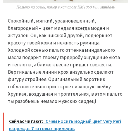
Пальто на осень, номер в каталоге КМ1060 Ven, миндаль
Спокойный, мягкий, уравновешенный,
благородный – цвет миндаля всегда моден и
актуален. Он, как никакой другой, подчеркнет
красоту твоей кожи и нежность румянца.
Холодной осенью пальто оттенка миндального
масла подарит твоему гардеробу ощущение уюта
и теплоты, а ближе к весне придаст свежести.
Вертикальные линии кроя визуально сделают
фигуру стройнее. Оригинальный воротник
соблазнительно приоткроет изящную шейку.
Хрупкая, воздушная и трогательная, в этом пальто
ты разобьешь немало мужских сердец!
Сейчас читают:
С чем носить модный цвет Very Peri
в одежде: 7 готовых примеров