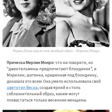
Норма Джин нашла свой звездный образ – Мэрилин Монро
Прическа Мерлин Монро
: что ни говорите, но
“джентельмены предпочитают блондинок”, и
Мэрилин, шатенка, крашенная под блондинку,
доказала это всем. Она умело использовала свой
цветотип Весна
, создав яркий и столь
соблазнительный образ, каким могут
похвастаться только весенние женщины.