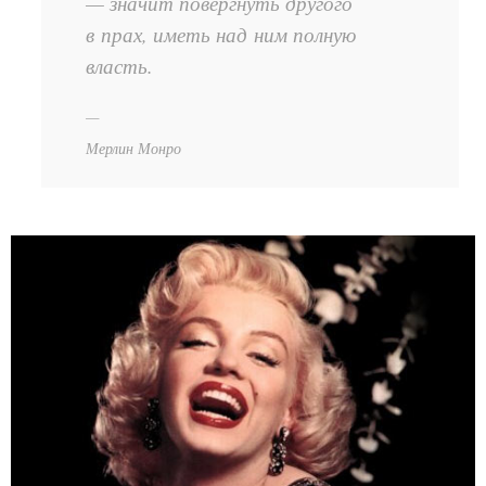
— значит повергнуть другого
в прах, иметь над ним полную
власть.
Мерлин Монро