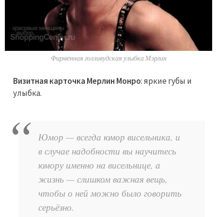
Фирменная голливудская улыбка Мэрлин
Визитная карточка Мерлин Монро
: яркие губы и
улыбка.
Юмор — всегда юмор висельника, и
в случае надобности вы научитесь
юмору именно на висельнице, а
жизнь — слишком важная вещь,
чтобы о ней можно было говорить
серьёзно.