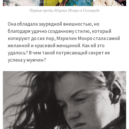
Первые пробы Мэрлин Монро в Голливуде
Она обладала заурядной внешностью, но
благодаря удачно созданному стилю, который
копируют до сих пор, Мэрилин Монро стала самой
желанной и красивой женщиной. Как ей это
удалось? В чем такой потрясающий секрет ее
успеха у мужчин?