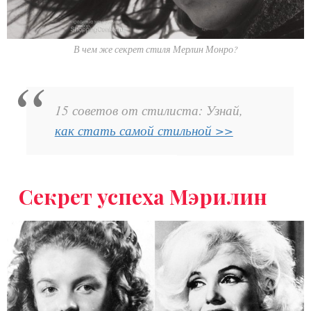
В чем же секрет стиля Мерлин Монро?
15 советов от стилиста: Узнай,
как стать самой стильной >>
Секрет успеха Мэрилин