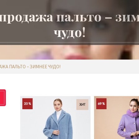
продажа пальто – зи
чудо!
ЖА ПАЛЬТО – ЗИМНЕЕ ЧУДО!