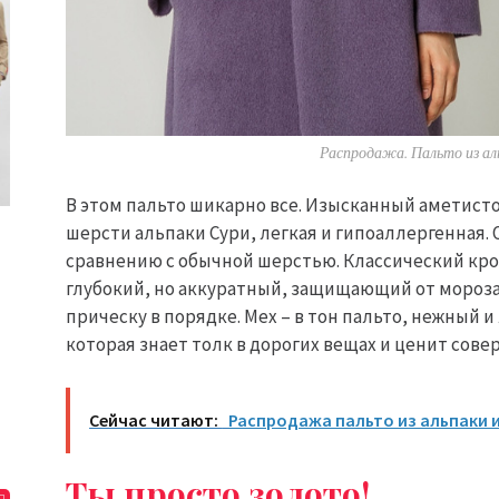
Распродажа. Пальто из ал
В этом пальто шикарно все. Изысканный аметисто
шерсти альпаки Сури, легкая и гипоаллергенная. О
сравнению с обычной шерстью. Классический кр
глубокий, но аккуратный, защищающий от мороза
прическу в порядке. Мех – в тон пальто, нежный 
которая знает толк в дорогих вещах и ценит сов
Сейчас читают:
Распродажа пальто из альпаки и
Ты просто золото!