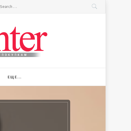
earch
r:
ЕЩЕ…