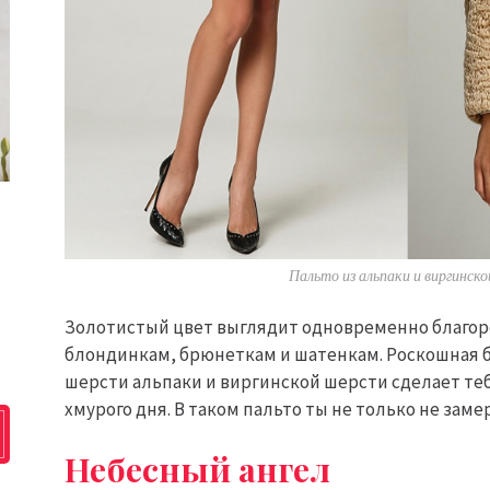
Пальто из альпаки и виргинск
Золотистый цвет выглядит одновременно благоро
блондинкам, брюнеткам и шатенкам. Роскошная 
шерсти альпаки и виргинской шерсти сделает т
хмурого дня. В таком пальто ты не только не зам
Небесный ангел