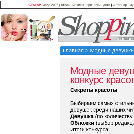
СТАТЬИ
мода 2026
|
стиль
|
макияж
|
прически
|
дети
|
интерьер
|
му
Главная
>
Модные девушки
Модные девуш
конкурс красо
Секреты красоты
Выбираем самых стильны
девушек среди наших чи
Девушка
(по количеству
Обложки
(выбор редакци
Итоги конкурса: