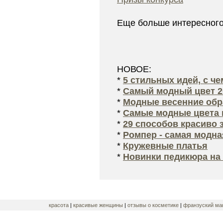
Еще больше интересног
НОВОЕ:
*
5 стильных идей, с ч
*
Самый модный цвет 2
*
Модные весенние обра
*
Самые модные цвета 
*
29 способов красиво 
*
Ромпер - самая модна
*
Кружевные платья
*
Новинки педикюра на 
красота
|
красивые женщины
|
отзывы о косметике
|
франзуский ма