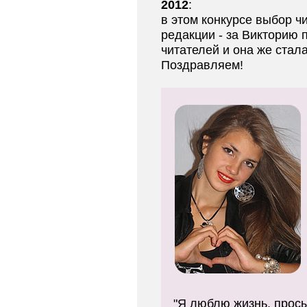
2012
:
в этом конкурсе выбор ч
редакции - за Викторию
читателей и она же стал
Поздравляем!
"Я люблю жизнь, прос