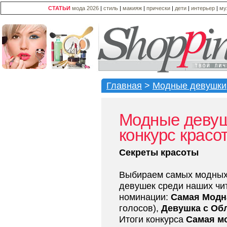
СТАТЬИ
мода 2026
|
стиль
|
макияж
|
прически
|
дети
|
интерьер
|
му
Главная
>
Модные девушки
Модные девуш
конкурс красо
Секреты красоты
Выбираем самых модных,
девушек среди наших чит
номинации:
Самая Модн
голосов),
Девушка с Об
Итоги конкурса
Самая мо