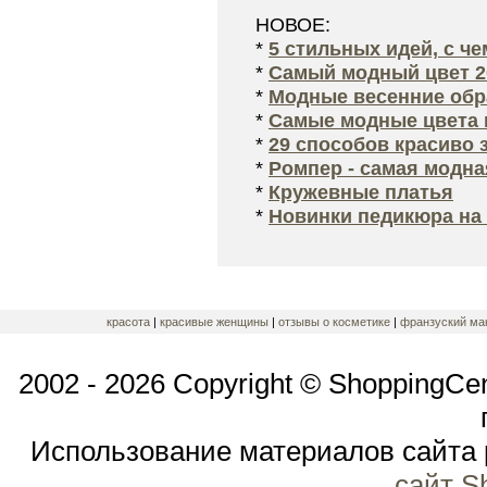
НОВОЕ:
*
5 стильных идей, с ч
*
Самый модный цвет 2
*
Модные весенние обра
*
Самые модные цвета 
*
29 способов красиво 
*
Ромпер - самая модна
*
Кружевные платья
*
Новинки педикюра на 
красота
|
красивые женщины
|
отзывы о косметике
|
франзуский ма
2002 - 2026 Copyright © ShoppingCe
Использование материалов сайта 
сайт S