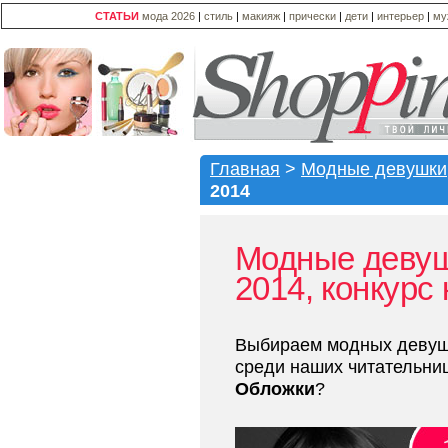
СТАТЬИ
мода 2026
|
стиль
|
макияж
|
прически
|
дети
|
интерьер
|
му
Главная
>
Модные девушки
2014
Модные девуш
2014, конкурс
Выбираем модных девуше
среди наших читательниц
Обложки
?