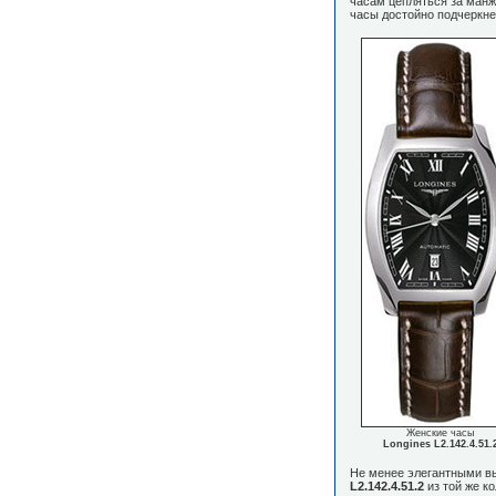
часам цепляться за манж
часы достойно подчеркнет
Женские часы
Longines L2.142.4.51.
Не менее элегантными вы
L2.142.4.51.2
из той же к