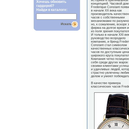
историей и оригинальной
Хочешь обновить
концепцией. Часовой дом
гардероб?
Frederique Constant появ
Найди в каталоге:
в начале ХХ века как
производитель качестве
часов с собственными
механизмами по разумно
Искать
но, к сожалению, вскоре 
фирма на долгое время и
из поля зрения покупател
И только в начале ХХI ве
руководство возродило
компанию, и бренд Freder
Constant стал символом
качественных классичес
часов по доступным цена
широкого круга покупател
Компания четко позицион
себя среди других марок 
своими клиентами успе
и удачливых людей, кото
страстно увлечены люб
делом и умеют побеждать
В качестве примера
классических часов Frede