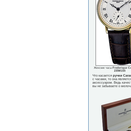
Женские часы
Frederique C
235M1S5
Что касается
ручки Cara
с часами, то она являет
аксессуаром. Ведь качест
вы не забываете о мелоч