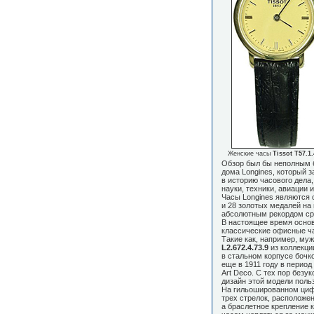
Женские часы
Tissot T57.1.
Обзор был бы неполным б
дома Longines, который 
в историю часового дела,
науки, техники, авиации и
Часы Longines являются 
и 28 золотых медалей на
абсолютным рекордом ср
В настоящее время осно
классические офисные ч
Такие как, например, му
L2.672.4.73.9
из коллекци
в стальном корпусе бочк
еще в 1911 году в перио
Art Deco. С тех пор безу
дизайн этой модели поль
На гильошированном циф
трех стрелок, расположен
а браслетное крепление 