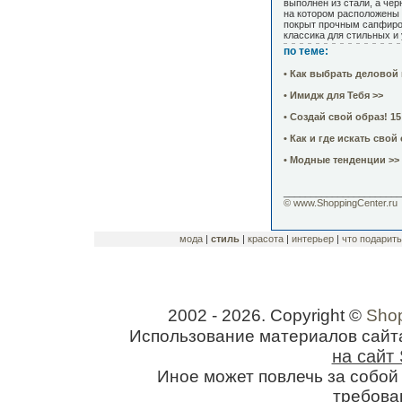
выполнен из стали, а че
на котором расположены 
покрыт прочным сапфиро
классика для стильных и
по теме:
• Как выбрать деловой
• Имидж для Тебя >>
• Создай свой образ! 1
• Как и где искать свой
• Модные тенденции >>
______________________
© www.ShoppingCenter.ru
мода
|
стиль
|
красота
|
интерьер
|
что подарить
2002 - 2026. Copyright ©
Shop
Использование материалов сайт
на сайт 
Иное может повлечь за собо
требован