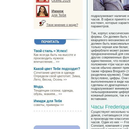
Осень 2026
Имидж
для Тебя
подразумевает наличие н
часов. В офисе принято 
костюм», которые характ
Твое мнение о моде?
параметров.
Так, корпус классически
формы. Он должен быть т
кварцевого механизма и
должен быть максимальн
только черная или белая
циферблате может разме
Твой стиль = Успех!
предназначенный для сек
Как всегда быть на высоте и
других современных функ
производить нужное
единственное, что позвол
впечатление... >>
положении «три часа» ил
часов обычно имеют пря
Какой цвет Тебе подходит?
также «форма Breguet» (
Сочетание цветов в одежде
разделена кружком). Гла
Определи свой цветотип: Зима,
безусловно, цифры. Они 
Лето, Весна, Осень >>
выполненными в виде нас
сделаны из драгоценных 
Мода.
подразумевают минимум 
Тенденции сезона: одежда,
гильошированием цифербл
обувь, макияж... >>
кожаный ремешок, так и 
вставками.
Имидж для Тебя
советы, примеры >>
Часы Frederiqu
Существуют несколько ч
домов, считающихся эта
в производстве классиче
часов. Один из них — Fre
Constant, компания с уни