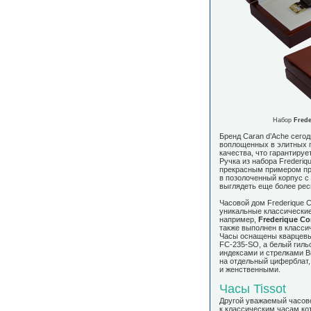
Набор
Fred
Бренд Caran d’Ache сего
воплощенных в элитных 
качества, что гарантируе
Ручка из набора Frederi
прекрасным примером пр
в позолоченный корпус с
выглядеть еще более рес
Часовой дом Frederique C
уникальные классические
например,
Frederique Co
также выполнен в классич
Часы оснащены кварцевы
FC-235-SO, а белый гил
индексами и стрелками B
на отдельный циферблат,
и женственными.
Часы Tissot
Другой уважаемый часов
к классическим часам ко