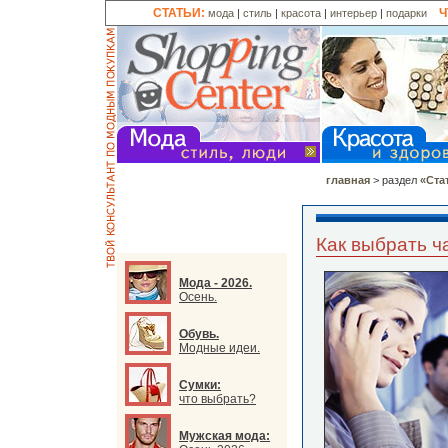
СТАТЬИ:
Ч
мода
|
стиль
|
красота
|
интерьер
|
подарки
главная
> раздел
«Ста
Как выбрать ч
Мода - 2026.
Осень.
Обувь.
Модные идеи.
Сумки:
что выбрать?
Мужская мода: