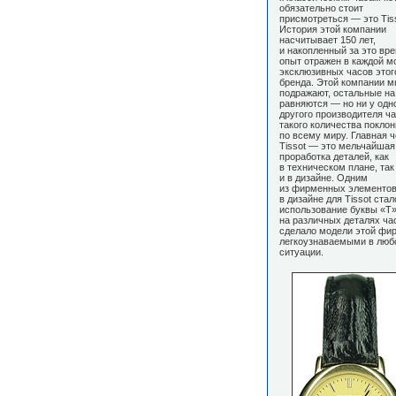
обязательно стоит
присмотреться — это Tiss
История этой компании
насчитывает 150 лет,
и накопленный за это вр
опыт отражен в каждой м
эксклюзивных часов этог
бренда. Этой компании м
подражают, остальные на
равняются — но ни у одн
другого производителя ча
такого количества поклон
по всему миру. Главная ч
Tissot — это мельчайшая
проработка деталей, как
в техническом плане, так
и в дизайне. Одним
из фирменных элементо
в дизайне для Tissot стал
использование буквы «Т
на различных деталях час
сделало модели этой фи
легкоузнаваемыми в люб
ситуации.