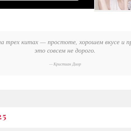
а трех китах — простоте, хорошем вкусе и пр
это совсем не дорого.
Кристиан Диор
25