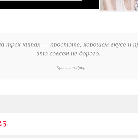
а трех китах — простоте, хорошем вкусе и пр
это совсем не дорого.
Кристиан Диор
25