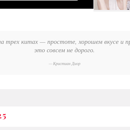
а трех китах — простоте, хорошем вкусе и пр
это совсем не дорого.
Кристиан Диор
25