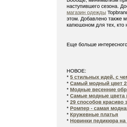
Вообще, минимализм при
наступившего сезона. До
магазин одежды
Topbrand
этом. Добавлено также 
капюшоном для тех, кто 
Еще больше интересног
НОВОЕ:
*
5 стильных идей, с ч
*
Самый модный цвет 2
*
Модные весенние обра
*
Самые модные цвета 
*
29 способов красиво 
*
Ромпер - самая модна
*
Кружевные платья
*
Новинки педикюра на 