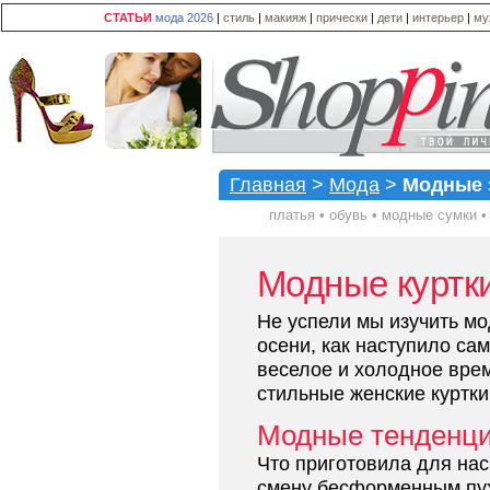
СТАТЬИ
мода 2026
|
стиль
|
макияж
|
прически
|
дети
|
интерьер
|
му
Главная
>
Мода
>
Модные з
платья
•
обувь
•
модные сумки
Модные куртки
Не успели мы изучить мо
осени, как наступило са
веселое и холодное вре
стильные женские куртки
Модные тенденци
Что приготовила для на
смену бесформенным пу