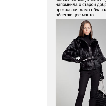
напомнила о старой добр
прекрасная дама облача
облегающее манто.