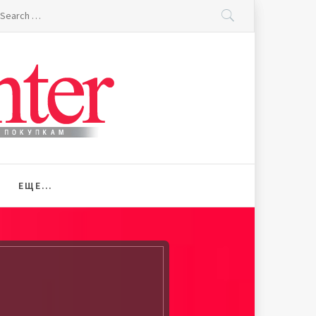
earch
r:
ЕЩЕ…