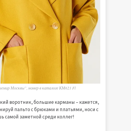
шемир Москвы”, номер в каталоге КМ621 Fl
кий воротник, большие карманы – кажется,
ируй пальто с брюками и платьями, носи с
шь самой заметной среди коллег!