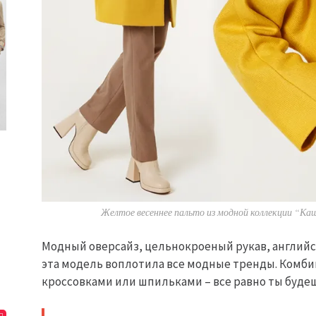
Желтое весеннее пальто из модной коллекции “Ка
Модный оверсайз, цельнокроеный рукав, английс
эта модель воплотила все модные тренды. Комбин
кроссовками или шпильками – все равно ты буде