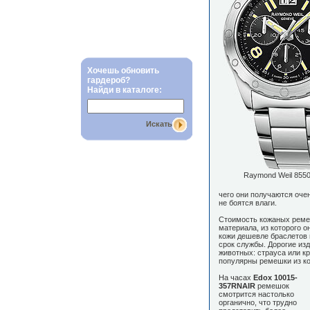
Хочешь обновить
гардероб?
Найди в каталоге:
Искать
Raymond Weil 855
чего они получаются оч
не боятся влаги.
Стоимость кожаных ремешк
материала, из которого 
кожи дешевле браслетов 
срок службы. Дорогие из
животных: страуса или к
популярны ремешки из ко
На часах
Edox 10015-
357RNAIR
ремешок
смотрится настолько
органично, что трудно