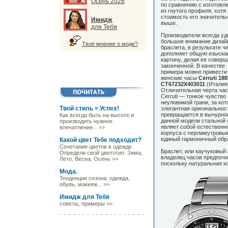
Осень 2026
по сравнению с изготовл
из гнутого профиля, хотя 
стоимость его значитель
Имидж
выше.
для Тебя
Производители всегда уд
большое внимание дизай
Твое мнение о моде?
браслета, в результате че
дополняет общую изыска
картину, делая ее соверш
законченной. В качестве
примера можно привести
женские часы
Cerruti 188
CT67232Х403011
(Италия)
Отличительная черта час
Cerruti — тонкое чувство
неуловимой грани, за кот
Твой стиль = Успех!
элегантная оригинальнос
превращается в вычурнос
Как всегда быть на высоте и
данной модели стальной 
производить нужное
являет собой естественн
впечатление... >>
корпуса с перламутровым
единый гармоничный обра
Какой цвет Тебе подходит?
Сочетание цветов в одежде
Браслет, или каучуковый 
Определи свой цветотип: Зима,
владелец часов предпочи
Лето, Весна, Осень >>
поскольку натуральная к
Мода.
Тенденции сезона: одежда,
обувь, макияж... >>
Имидж для Тебя
советы, примеры >>