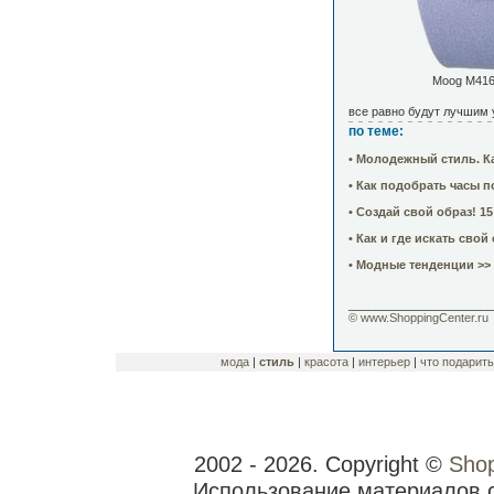
Moog M416
все равно будут лучшим 
по теме:
• Молодежный стиль. Ка
• Как подобрать часы п
• Создай свой образ! 1
• Как и где искать свой
• Модные тенденции >>
______________________
© www.ShoppingCenter.ru
мода
|
стиль
|
красота
|
интерьер
|
что подарить
2002 - 2026. Copyright ©
Shop
Использование материалов 