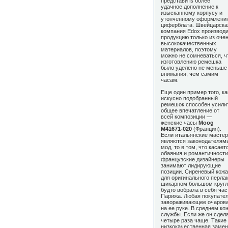
представить более
удачное дополнение к
изысканному корпусу и
утонченному оформлени
циферблата. Швейцарска
компания Edox производи
продукцию только из оче
высококачественных
материалов, поэтому
можно не сомневаться, ч
изготовлению ремешка
было уделено не меньше
внимания, чем самим
часам.
Еще один пример того, ка
искусно подобранный
ремешок способен усили
общее впечатление от
всей композиции —
женские часы
Moog
M41671-020
(Франция).
Если итальянские мастер
являются законодателям
мод, то в том, что касает
обаяния и романтичности
французские дизайнеры
занимают лидирующие
позиции. Сиреневый кожа
для оригинального перла
шикарном большом кругло
будто вобрала в себя ча
Парижа. Любая покупател
завораживающее очарован
на ее руке. В среднем к
службы. Если же он сдела
четыре раза чаще. Такие
низкокачественная замен