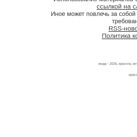
ссылкой на с
Иное может повлечь за собо
требован
RSS-нов
Политика 
мода - 2026
,
красота
,
ин
крас