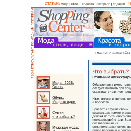
СТАТЬИ:
Ч
мода
|
стиль
|
красота
|
интерьер
|
подарки
главная
> раздел
«Ста
Что выбрать?
Стильные аксессуары
Мода - 2026.
Оба варианта имеют свои
Осень.
следует помнить при пок
оказывается личное пред
Обувь.
Итак, плюсы и минусы р
Модные идеи.
и браслета.
Браслеты служат своим
Сумки:
владельцам намного дол
делают из титанового спл
что выбрать?
нержавеющей стали. Брас
составленный из
цельнометаллических зве
Мужская мода:
более надежный и долго