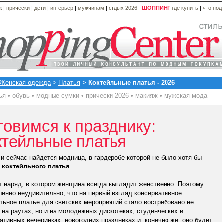
ж
|
прически
|
дети
|
интерьер
|
мужчинам
|
отдых 2026
ШОППИНГ
где купить
|
что по
Женская одежда
>
Платья
>
Коктейльные платья - 2026
ья
•
обувь
•
модные сумки
•
прически 2026
•
макияж
•
мужская мода
товимся к празднику:
ктейльные платья
и сейчас найдется модница, в гардеробе которой не было хотя бы
о
коктейльного платья
.
т наряд, в котором женщина всегда выглядит женственно. Поэтому
енно неудивительно, что на первый взгляд консервативное
льное платье для светских мероприятий стало востребовано не
 на раутах, но и на молодежных дискотеках, студенческих и
ативных вечеринках, новогодних праздниках и, конечно же, оно будет