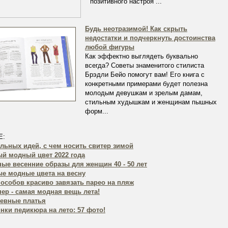
позитивного настроя ...
Будь неотразимой! Как скрыть
недостатки и подчеркнуть достоинства
любой фигуры
Как эффектно выглядеть буквально
всегда? Советы знаменитого стилиста
Брэдли Бейо помогут вам! Его книга с
конкретными примерами будет полезна
молодым девушкам и зрелым дамам,
стильным худышкам и женщинам пышных
форм...
Е:
ильных идей, с чем носить свитер зимой
й модный цвет 2022 года
ые весенние образы для женщин 40 - 50 лет
е модные цвета на весну
пособов красиво завязать парео на пляж
ер - самая модная вещь лета!
евные платья
нки педикюра на лето: 57 фото!