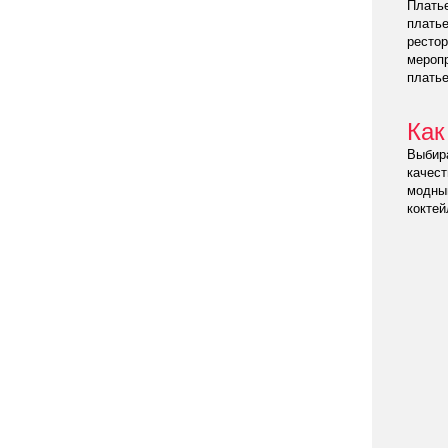
Платье
платье
ресто
меропр
платье
Как
Выбира
качест
модным
коктей