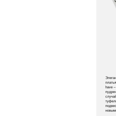
Элеган
платья
have –
пудрен
случай
туфель
подвес
новыми