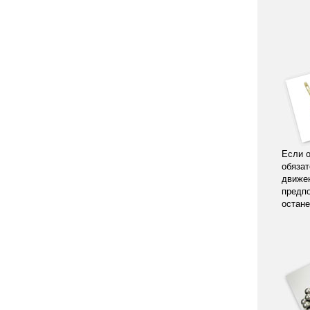
Если о
обязат
движен
предпо
остане