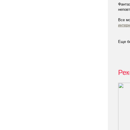
Фантаз
непов
Все мо
интерн
Еще б
Рек