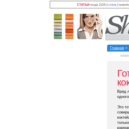
СТАТЬИ
мода 2026
|
стиль
|
макия
Главная
>
плат
Го
ко
Вряд л
одног
Это то
соверш
коктей
только
корпор