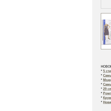
НОВО
*
5 ст
*
Самы
*
Модн
*
Самы
*
29 с
*
Ромп
*
Круж
*
Нови