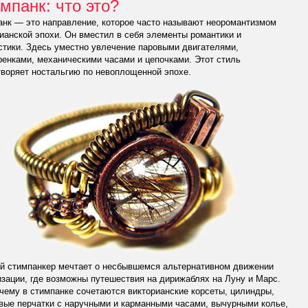
мпанк: что это?
нк — это направление, которое часто называют неоромантизмом
ианской эпохи. Он вместил в себя элементы романтики и
тики. Здесь уместно увлечение паровыми двигателями,
енками, механическими часами и цепочками. Этот стиль
воряет ностальгию по невоплощенной эпохе.
й стимпанкер мечтает о несбывшемся альтернативном движении
зации, где возможны путешествия на дирижаблях на Луну и Марс.
чему в стимпанке сочетаются викторианские корсеты, цилиндры,
вые перчатки с наручными и карманными часами, вычурными колье,