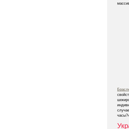
масси
Брасл
свойст
шокир
индив
случае
часы?»
Укр