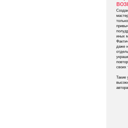
воз
Созда
мастер
только
привыч
полудр
иных м
Фактич
даже н
отдель
украше
повтор
своих 
Такие 
высоки
автора