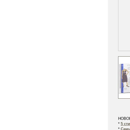
НОВО
*
5 ст
*
Самы