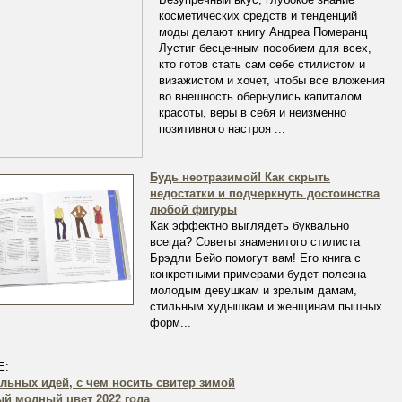
косметических средств и тенденций
моды делают книгу Андреа Померанц
Лустиг бесценным пособием для всех,
кто готов стать сам себе стилистом и
визажистом и хочет, чтобы все вложения
во внешность обернулись капиталом
красоты, веры в себя и неизменно
позитивного настроя ...
Будь неотразимой! Как скрыть
недостатки и подчеркнуть достоинства
любой фигуры
Как эффектно выглядеть буквально
всегда? Советы знаменитого стилиста
Брэдли Бейо помогут вам! Его книга с
конкретными примерами будет полезна
молодым девушкам и зрелым дамам,
стильным худышкам и женщинам пышных
форм...
Е:
ильных идей, с чем носить свитер зимой
й модный цвет 2022 года