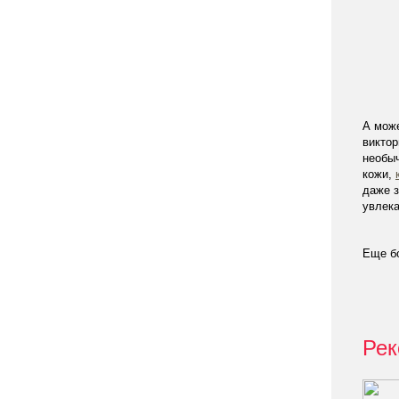
А може
виктор
необыч
кожи,
даже з
увлека
Еще б
Рек