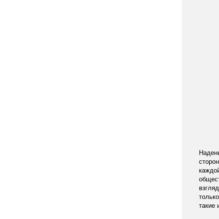
Надень
сторон
каждой
общест
взгля
только
такие 