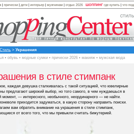
ж
|
прически
|
дети
|
интерьер
|
мужчинам
|
отдых 2026
ШОППИНГ
где купить
|
что по
Стиль
>
Украшения
ья
•
обувь
•
модные сумки
•
прически 2026
•
макияж
•
мужская мода
рашения в стиле стимпанк
ое, каждая девушка сталкивалась с такой ситуацией, что ювелирные
ны предлагают широкий выбор, но того самого, в чем нуждаешься в
 момент, — интересного, необычного, неординарного — не найти.
поневоле приходится задуматься, в какую сторону направить поиски.
гаем вам обратить внимание на украшения в стиле стимпанк,
ющиеся от всего того, что мы привыкли считать бижутерией.