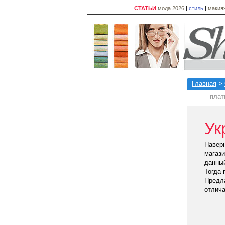
СТАТЬИ
мода 2026
|
стиль
|
макия
Главная
>
плат
Ук
Наверн
магази
данный
Тогда 
Предла
отлича