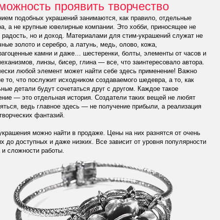
можность проявить творчество
нием подобных украшений занимаются, как правило, отдельные
а, а не крупные ювелирные компании. Это хобби, приносящее не
 радость, но и доход. Материалами для стим-украшений служат не
ные золото и серебро, а латунь, медь, олово, кожа,
агоценные камни и даже… шестеренки, болты, элементы от часов и
еханизмов, линзы, бисер, глина — все, что заинтересовало автора.
ески любой элемент может найти себе здесь применение! Важно
е то, что послужит исходником создаваемого шедевра, а то, как
ные детали будут сочетаться друг с другом. Каждое такое
ние — это отдельная история. Создатели таких вещей не любят
яться, ведь главное здесь — не получение прибыли, а реализация
творческих фантазий.
украшения можно найти в продаже. Цены на них разнятся от очень
х до доступных и даже низких. Все зависит от уровня популярности
 и сложности работы.