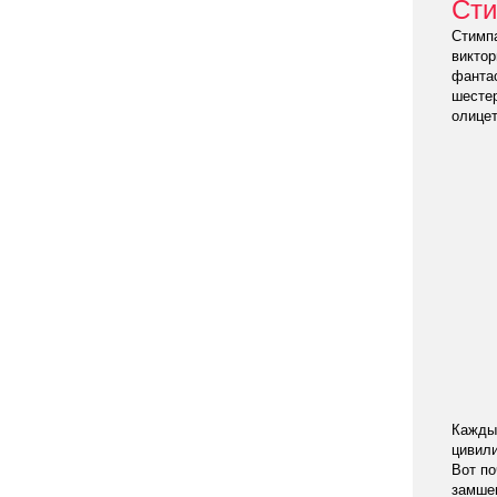
Сти
Стимпа
виктор
фантас
шестер
олицет
Кажды
цивили
Вот по
замше