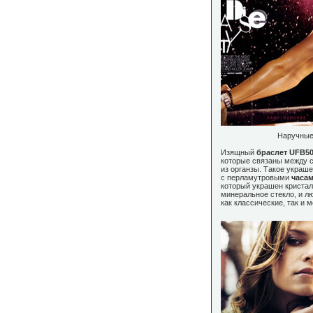
Наручные 
Изящный
браслет
UFB50
которые связаны между 
из органзы. Такое украш
с перламутровыми
часа
который украшен криста
минеральное стекло, и л
как классические, так и 