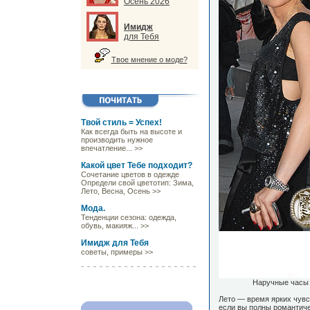
Осень 2026
Имидж
для Тебя
Твое мнение о моде?
Твой стиль = Успех!
Как всегда быть на высоте и
производить нужное
впечатление... >>
Какой цвет Тебе подходит?
Сочетание цветов в одежде
Определи свой цветотип: Зима,
Лето, Весна, Осень >>
Мода.
Тенденции сезона: одежда,
обувь, макияж... >>
Имидж для Тебя
советы, примеры >>
Наручные часы J
Лето — время ярких чувс
если вы полны романтиче