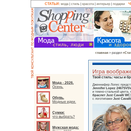
СТАТЬИ:
Ч
мода
|
стиль
|
красота
|
интерьер
|
подарки
главная
> раздел
«Ста
Игра воображ
Твой стиль: часы и б
Мода - 2026.
Дженнифер Лопес предст
Осень.
Jennifer Lopez 2467SVS
и темно-стальной цвета,
браслет
Just Cavalli WC
Обувь.
с логотипами
Just Cavalli
Модные идеи.
Сумки:
что выбрать?
Мужская мода: