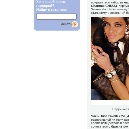
Хочешь обновить
понравиться набор из
ча
гардероб?
Charmex CH5833
. Корпу
Swarovski. Небесно-голу
Найди в каталоге:
стальному с позолотой б
Искать
Наручные 
Часы
Just Cavalli 7251_
равнодушной ни одну дев
своим изяществом и блес
сочетаться с
браслетом