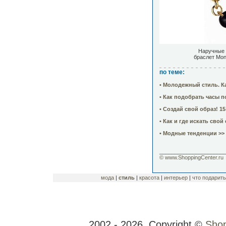
Наручные 
браслет Mon
по теме:
• Молодежный стиль. Ка
• Как подобрать часы п
• Создай свой образ! 1
• Как и где искать свой
• Модные тенденции >>
______________________
© www.ShoppingCenter.ru
мода
|
стиль
|
красота
|
интерьер
|
что подарить
2002 - 2026. Copyright ©
Shop