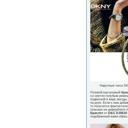
Наручные часы DK
Розовой каучуковый
бра
со светло-голубым рем
подвеской в виде звезды
на руке. Если к ним доба
то получится фантастиче
гильоше на циферблате п
Браслет
от
D&G DJ0618
подобранный вами образ.