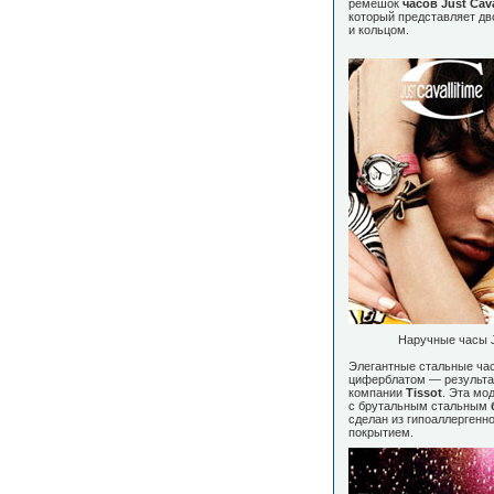
ремешок
часов Just Cava
который представляет дв
и кольцом.
Наручные часы J
Элегантные стальные ч
циферблатом — результат
компании
Tissot
. Эта мо
с брутальным стальным
сделан из гипоаллергенн
покрытием.