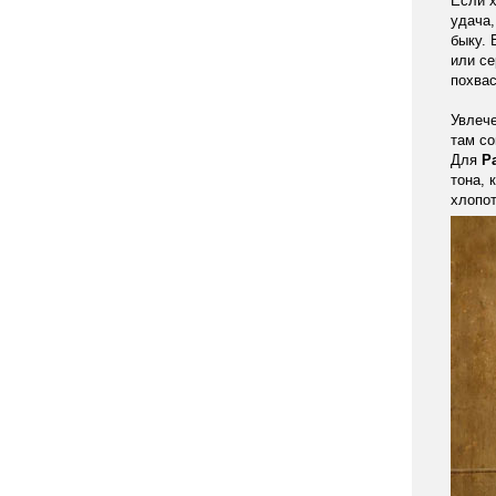
Если х
удача,
быку. 
или се
похва
Увлече
там со
Для
Р
тона, 
хлопот