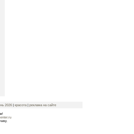
нь 2026
|
красота
|
реклама на сайте
м!
nter.ru
чику.