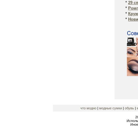
*
29 с
*
Ромп
*
Круж
*
Нови
что модно
|
модные сумки
|
обувь
|
2
Исполь
Иное