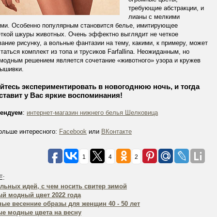
требующие абстракции, и
лианы с мелкими
ами. Особенно популярным становится белье, имитирующее
ткой шкуры животных. Очень эффектно выглядит не четкое
ание рисунку, а вольные фантазии на тему, какими, к примеру, может
таться комплект из топа и трусиков Farfallina. Неожиданным, но
модным решением является сочетание «животного» узора и кружев
вышивки.
йтесь экспериментировать в новогоднюю ночь, и тогда
ставит у Вас яркие воспоминания!
ендуем
:
интернет-магазин нижнего белья Шелковица
ольше интересного:
Facebook
или
ВКонтакте
1
4
2
Е:
ильных идей, с чем носить свитер зимой
й модный цвет 2022 года
ые весенние образы для женщин 40 - 50 лет
е модные цвета на весну