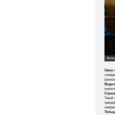
Модн
Овну
п
совер
разноо
Водо
компле
Стрел
Такой 
прекра
наприм
Тельц