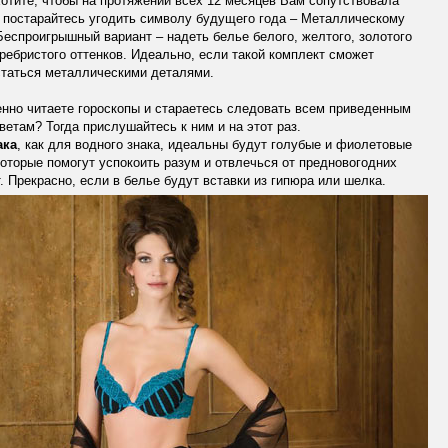
отите, чтобы на протяжении всех 12 месяцев Вам сопутствовала
 постарайтесь угодить символу будущего года – Металлическому
Беспроигрышный вариант – надеть белье белого, желтого, золотого
ребристого оттенков. Идеально, если такой комплект сможет
статься металлическими деталями.
нно читаете гороскопы и стараетесь следовать всем приведенным
ветам? Тогда прислушайтесь к ним и на этот раз.
ака
, как для водного знака, идеальны будут голубые и фиолетовые
которые помогут успокоить разум и отвлечься от предновогодних
. Прекрасно, если в белье будут вставки из гипюра или шелка.