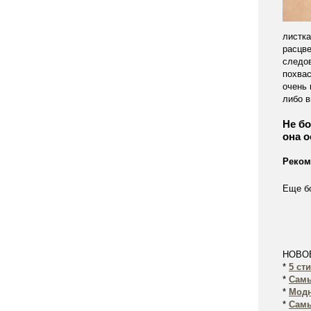
листк
расцве
следов
похвас
очень 
либо 
Не бо
она о
Реком
Еще б
НОВО
*
5 ст
*
Самы
*
Модн
*
Самы