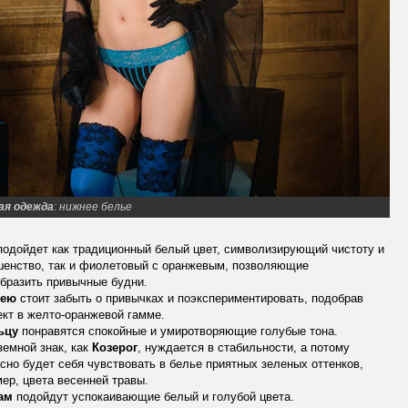
ая одежда
: нижнее белье
одойдет как традиционный белый цвет, символизирующий чистоту и
шенство, так и фиолетовый с оранжевым, позволяющие
бразить привычные будни.
лею
стоит забыть о привычках и поэкспериментировать, подобрав
кт в желто-оранжевой гамме.
ьцу
понравятся спокойные и умиротворяющие голубые тона.
земной знак, как
Козерог
, нуждается в стабильности, а потому
сно будет себя чувствовать в белье приятных зеленых оттенков,
ер, цвета весенней травы.
ам
подойдут успокаивающие белый и голубой цвета.