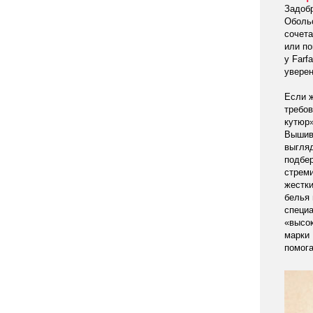
Задобр
Обольс
сочет
или по
у Farf
уверен
Если ж
требов
кутюр»
Вышивк
выгляд
подбер
стреми
жестки
белья
специа
«высо
марки 
помога