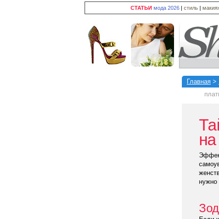
СТАТЬИ
мода 2026
|
стиль
|
макия
Главная
>
плат
Та
на
Эффект
самоув
женств
нужно 
Зод