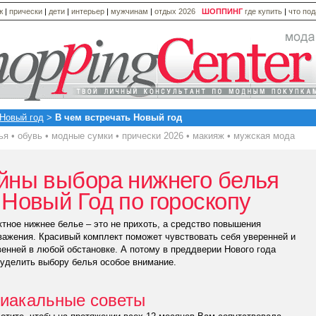
ж
|
прически
|
дети
|
интерьер
|
мужчинам
|
отдых 2026
ШОППИНГ
где купить
|
что по
Новый год
>
В чем встречать Новый год
ья
•
обувь
•
модные сумки
•
прически 2026
•
макияж
•
мужская мода
йны выбора нижнего белья
 Новый Год по гороскопу
ное нижнее белье – это не прихоть, а средство повышения
ажения. Красивый комплект поможет чувствовать себя уверенней и
енней в любой обстановке. А потому в преддверии Нового года
уделить выбору белья особое внимание.
иакальные советы