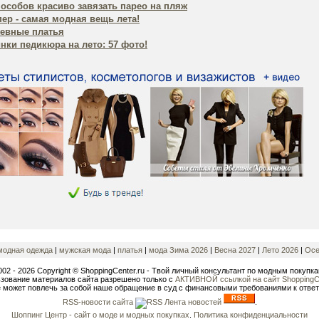
пособов красиво завязать парео на пляж
ер - самая модная вещь лета!
евные платья
нки педикюра на лето: 57 фото!
модная одежда
|
мужская мода
|
платья
|
мода Зима 2026
|
Весна 2027
|
Лето 2026
|
Осе
002 - 2026 Copyright © ShoppingCenter.ru - Твой личный консультант по модным покупка
зование материалов сайта разрешено только с
АКТИВНОЙ ссылкой на сайт ShoppingCe
 может повлечь за собой наше обращение в суд с финансовыми требованиями к ответ
RSS-новости сайта
.
Шоппинг Центр - сайт о моде и модных покупках
.
Политика конфиденциальности