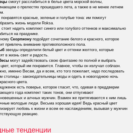
ецы
смогут расслабиться в белье цвета морской волны,
нающем о прелестях прошедшего лета, а также в не менее летнем
ом.
понравятся красные, зеленые и голубые тона: им помогут
бразить жизнь модели Roksa.
м
стоит надеть комплект синего или голубого оттенков и максимально
биться на празднике.
тному
Скорпиону
подойдет сочетание белого и красного, которое
ит привлечь внимание противоположного пола.
ыб
звезды определили белый цвет и оттенки желтого, которые
ят в жизнь свет и радость.
Весы
могут задействовать свою фантазию по полной и выбрать
цвет, который им понравится. Главное, чтобы он излучал соблазн.
но, именно Весам, да и всем, кто того пожелает, надо последовать
м столицы - законодательницы моды и одеть в новогоднюю ночь
красного цвета.
цуженок есть поверье, которое гласит, что, одевая в преддверии
ающего года комплект таких тонов, они отпугивают
вновешенных и алчных мужчин. Взамен же притягиваются к ним лишь
очные молодые люди. Весьма хорошая идея! Ведь красный цвет
изирует любовь к жизни и всем ее наслаждениям, вызывая у мужчин
етствующую реакцию.
ные тенденции