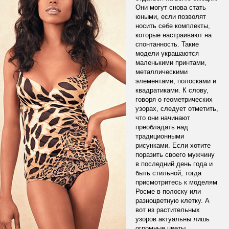
Они могут снова стать
юными, если позволят
носить себе комплекты,
которые настраивают на
спонтанность. Такие
модели украшаются
маленькими принтами,
металлическими
элементами, полосками и
квадратиками. К слову,
говоря о геометрических
узорах, следует отметить,
что они начинают
преобладать над
традиционными
рисунками. Если хотите
поразить своего мужчину
в последний день года и
быть стильной, тогда
присмотритесь к моделям
Росме в полоску или
разноцветную клетку. А
вот из растительных
узоров актуальны лишь
огромные цветы,