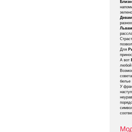
Близн
напоми
зелен
Девам
разноо
Льва
рассла
Страс
позвол
Для
Р
принос
А вот
любой 
Возмож
совета
белье 
У фран
наступ
неура
поряд
символ
соотв
Мод