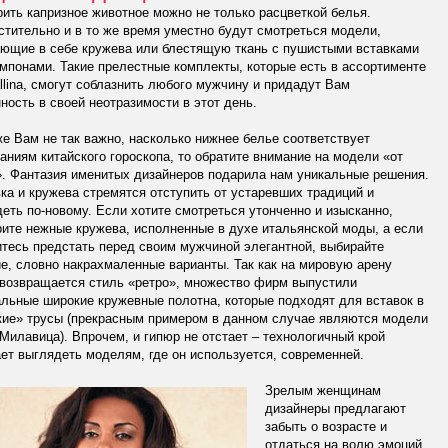
ить капризное животное можно не только расцветкой белья.
тительно и в то же время уместно будут смотреться модели,
ающие в себе кружева или блестящую ткань с пушистыми вставками
мпонами. Такие прелестные комплекты, которые есть в ассортименте
allina, смогут соблазнить любого мужчину и придадут Вам
ность в своей неотразимости в этот день.
е Вам не так важно, насколько нижнее белье соответствует
аниям китайского гороскопа, то обратите внимание на модели «от
. Фантазия именитых дизайнеров подарила нам уникальные решения.
а и кружева стремятся отступить от устаревших традиций и
еть по-новому. Если хотите смотреться утонченно и изысканно,
ите нежные кружева, исполненные в духе итальянской моды, а если
тесь предстать перед своим мужчиной элегантной, выбирайте
е, словно накрахмаленные варианты. Так как на мировую арену
 возвращается стиль «ретро», множество фирм выпустили
льные широкие кружевные полотна, которые подходят для вставок в
кие» трусы (прекрасным примером в данном случае являются модели
Милавица). Впрочем, и гипюр не отстает – технологичный крой
ет выглядеть моделям, где он используется, современней.
Зрелым женщинам
дизайнеры предлагают
забыть о возрасте и
отдаться на волю эмоций.