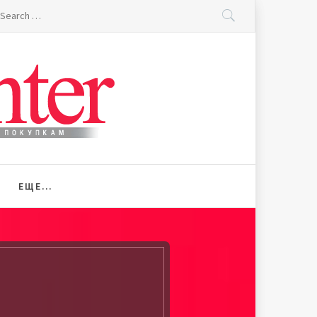
earch
r:
ЕЩЕ…