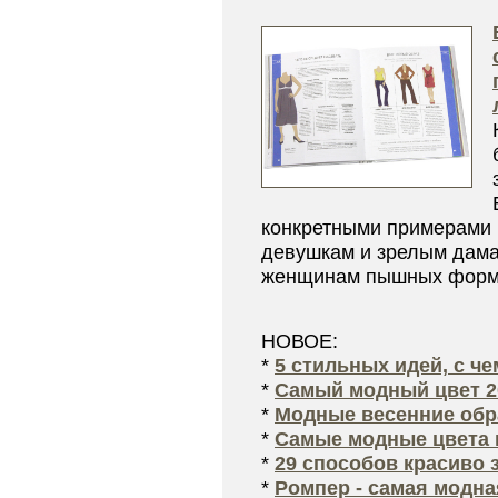
конкретными примерами 
девушкам и зрелым дама
женщинам пышных форм.
НОВОЕ:
*
5 стильных идей, с ч
*
Самый модный цвет 2
*
Модные весенние обра
*
Самые модные цвета 
*
29 способов красиво 
*
Ромпер - самая модна