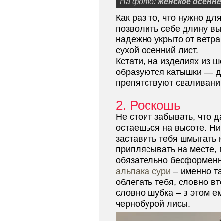
На фото:
женское осенн
Как раз то, что нужно д
позволить себе длину вы
надежно укрыто от ветра
сухой осенний лист.
Кстати, на изделиях из 
образуются катышки — 
препятствуют сваливани
2. Роскошь
Не стоит забывать, что 
остаешься на высоте. Н
заставить тебя шмыгать 
приплясывать на месте, 
обязательно бесформенн
альпака сури
– именно та
облегать тебя, словно вт
словно шубка – в этом е
чернобурой лисы.