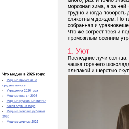
много) раз, и точно знае
морозная зима, а за ней
трудно иногда побороть
слякотным дождем. Но ты
собранная и уравновешен
Что же согреет тебя и п
промозглым осенним ут
1. Уют
Последние лучи солнца, 
чашка горячего шоколад
альпакой и шерстью окут
Что модно в 2026 году:
Модные прически на
средние волосы
Украшения 2026 года
Модные платья 2026
Модные кружевные платья
Какая обувь в моде
Модные женские рубашки
2026
Модные джинсы 2026