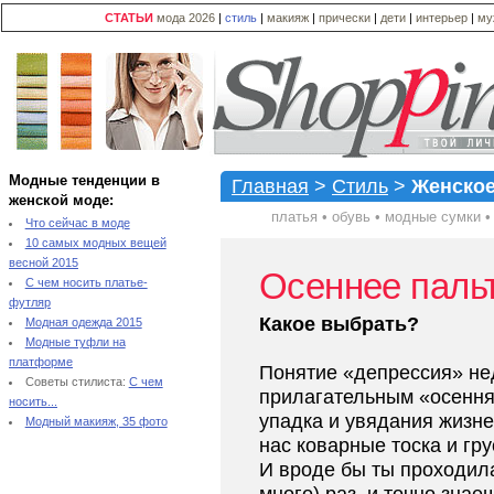
СТАТЬИ
мода 2026
|
стиль
|
макияж
|
прически
|
дети
|
интерьер
|
му
Модные тенденции в
Главная
>
Стиль
>
Женское
женской моде:
платья
•
обувь
•
модные сумки
Что сейчас в моде
10 самых модных вещей
весной 2015
Осеннее пальт
С чем носить платье-
футляр
Какое выбрать?
Модная одежда 2015
Модные туфли на
платформе
Понятие «депрессия» не
Советы стилиста:
С чем
прилагательным «осення
носить...
упадка и увядания жизн
Модный макияж, 35 фото
нас коварные тоска и гру
И вроде бы ты проходила