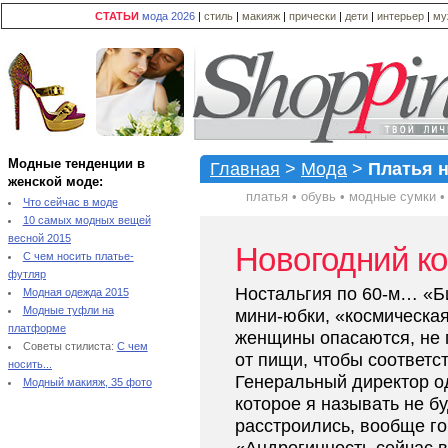
СТАТЬИ
мода 2026
|
стиль
|
макияж
|
прически
|
дети
|
интерьер
|
му
Модные тенденции в
Главная
>
Мода
>
Платья н
женской моде:
платья
•
обувь
•
модные сумки
Что сейчас в моде
10 самых модных вещей
весной 2015
Новогодний ко
С чем носить платье-
футляр
Ностальгия по 60-м… «Би
Модная одежда 2015
Модные туфли на
мини-юбки, «космическ
платформе
женщины опасаются, не п
Советы стилиста:
С чем
от пищи, чтобы соответс
носить...
Генеральный директор од
Модный макияж, 35 фото
которое я называть не б
расстроились, вообще г