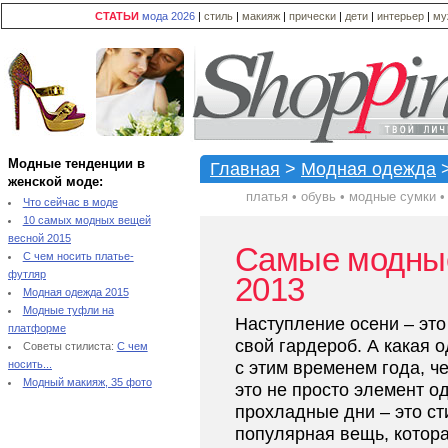
СТАТЬИ
мода 2026
|
стиль
|
макияж
|
прически
|
дети
|
интерьер
|
му
Модные тенденции в
Главная
>
Модная одежда
женской моде:
платья
•
обувь
•
модные сумки
Что сейчас в моде
10 самых модных вещей
весной 2015
Самые модные
С чем носить платье-
футляр
2013
Модная одежда 2015
Модные туфли на
Наступление осени – это
платформе
свой гардероб. А какая 
Советы стилиста:
С чем
носить...
с этим временем года, ч
Модный макияж, 35 фото
это не просто элемент 
прохладные дни – это с
популярная вещь, котор