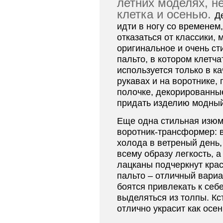
летних моделях, н
клетка и осенью.
Д
идти в ногу со временем
отказаться от классики,
оригинальное и очень ст
пальто, в котором клетча
используется только в к
рукавах и на воротнике,
полочке, декорированные
придать изделию модный
Еще одна стильная изюм
воротник-трансформер: в
холода в ветреный день,
всему образу легкость, 
лацканы подчеркнут кра
пальто – отличный вариа
боятся привлекать к себ
выделяться из толпы. Кс
отлично украсит как осен