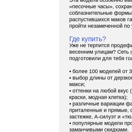
Эта модель особенно вы
«песочные часы», сохран
соблазнительные формы.
распустившихся маков га
пройти незамеченной по 
Где купить?
Уже не терпится продеф
весенним улицам? Сеть
подготовили для тебя г
• более 100 моделей от 3
• выбор длины от дерзко
макси;
• оттенки на любой вкус
краски, модная клетка);
• различные вариации фа
приталенные и прямые, с
застежке, А-силуэт и «тю
• популярные модели пр
заманчивыми скидками.