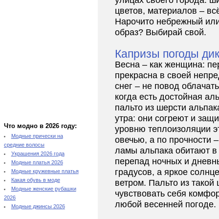
улицах своего города: ш
цветов, материалов – вс
Нарочито небрежный или
образ? Выбирай свой.
Капризы погоды ди
Весна – как женщина: пе
прекрасна в своей непр
снег – не повод облачат
когда есть достойная ал
пальто из шерсти альпак
утра: они согреют и защи
Что модно в 2026 году:
уровню теплоизоляции эт
Модные прически на
овечью, а по прочности – 
средние волосы
ламы альпака обитают в 
Украшения 2026 года
перепад ночных и дневны
Модные платья 2026
градусов, а яркое солнц
Модные кружевные платья
Какая обувь в моде
ветром. Пальто из такой
Модные женские рубашки
чувствовать себя комфо
2026
любой весенней погоде.
Модные джинсы 2026