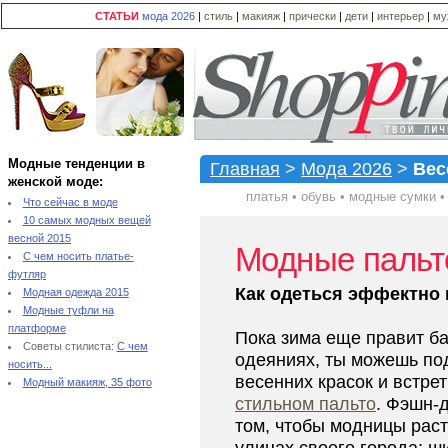
СТАТЬИ
мода 2026
|
стиль
|
макияж
|
прически
|
дети
|
интерьер
|
му
Модные тенденции в
Главная
>
Мода 2026
>
Вес
женской моде:
платья
•
обувь
•
модные сумки
Что сейчас в моде
10 самых модных вещей
весной 2015
Модные пальт
С чем носить платье-
футляр
Как одеться эффектно 
Модная одежда 2015
Модные туфли на
платформе
Пока зима еще правит б
Советы стилиста:
С чем
одеяниях, ты можешь под
носить...
весенних красок и встре
Модный макияж, 35 фото
стильном пальто
. Фэшн-
том, чтобы модницы рас