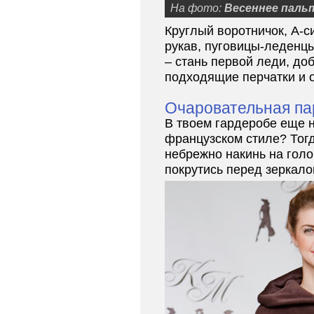
На фото:
Весеннее паль
Круглый воротничок, А-с
рукав, пуговицы-леденц
– стань первой леди, до
подходящие перчатки и о
Очаровательная п
В твоем гардеробе еще н
французском стиле? Тогд
небрежно накинь на гол
покрутись перед зеркало