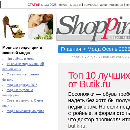
СТАТЬИ
мода 2026
|
стиль
|
макияж
|
прически
|
дети
|
интерьер
|
му
Модные тенденции в
Главная
>
Мода Осень 202
женской моде:
платья
•
обувь
•
модные сумки
Что сейчас в моде
10 самых модных вещей
весной 2015
Топ 10 лучших
С чем носить платье-
футляр
от Butik.ru
Модная одежда 2015
Модные туфли на
Босоножки — обувь требо
платформе
надеть без хотя бы полу
Советы стилиста:
С чем
носить...
педикюром. Но если пед
Модный макияж, 35 фото
стройные, а форма стопы
что доктор прописал! Ита
butik.ru
.