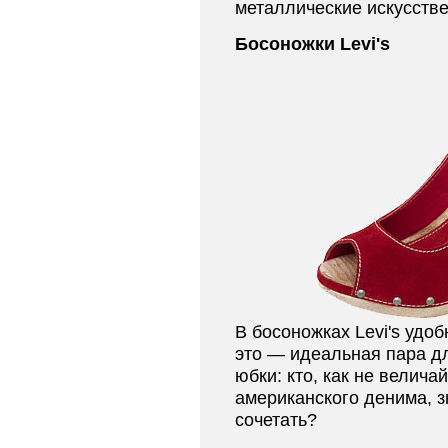
металлические искусств
Босоножки Levi's
В босоножках Levi's удо
это — идеальная пара д
юбки: кто, как не велич
американского денима, з
сочетать?