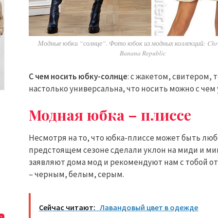
Модные юбки “солнце”. Фото юбок из модных коллекций: Chris
Banana Republic
С чем носить юбку-солнце
: с жакетом, свитером, 
настолько универсальна, что носить можно с чем 
Модная юбка – плиссе
Несмотря на то, что юбка-плиссе может быть лю
предстоящем сезоне сделали уклон на миди и мин
заявляют дома мод и рекомендуют нам с тобой 
– черным, белым, серым.
Сейчас читают:
Лавандовый цвет в одежде