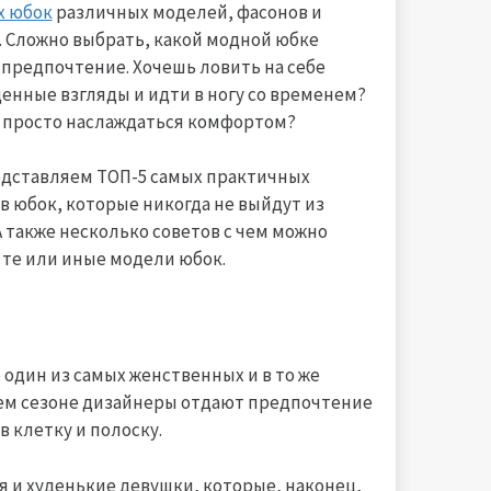
х юбок
различных моделей, фасонов и
. Сложно выбрать, какой модной юбке
 предпочтение. Хочешь ловить на себе
енные взгляды и идти в ногу со временем?
 просто наслаждаться комфортом?
дставляем ТОП-5 cамых практичных
в юбок, которые никогда не выйдут из
А также несколько советов с чем можно
 те или иные модели юбок.
один из самых женственных и в то же
шем сезоне дизайнеры отдают предпочтение
 клетку и полоску.
я и худенькие девушки, которые, наконец,