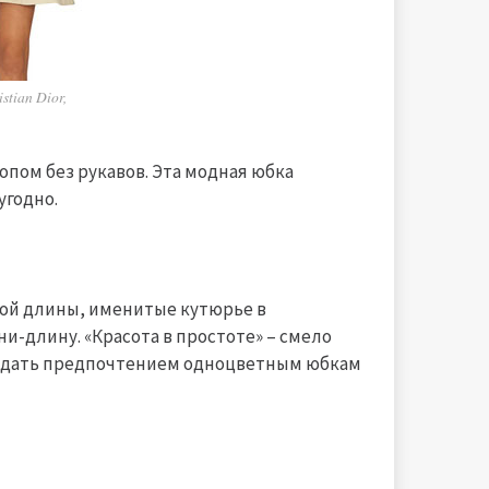
tian Dior,
топом без рукавов. Эта модная юбка
угодно.
бой длины, именитые кутюрье в
и-длину. «Красота в простоте» – смело
отдать предпочтением одноцветным юбкам