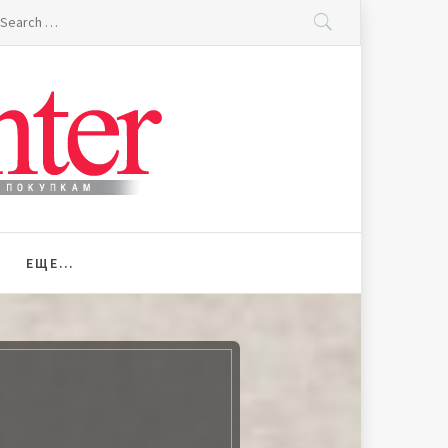
earch
r:
ЕЩЕ…