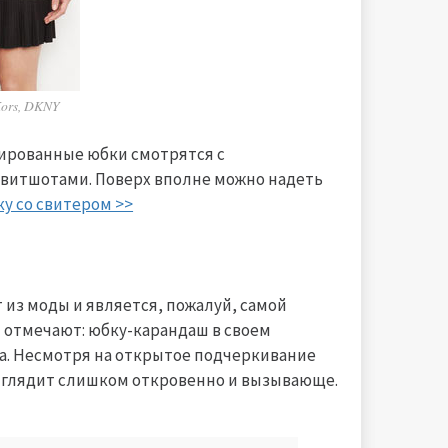
Kors, DKNY
сированные юбки смотрятся с
витшотами. Поверх вполне можно надеть
ку со свитером >>
из моды и является, пожалуй, самой
 отмечают: юбку-карандаш в своем
а. Несмотря на открытое подчеркивание
выглядит слишком откровенно и вызывающе.