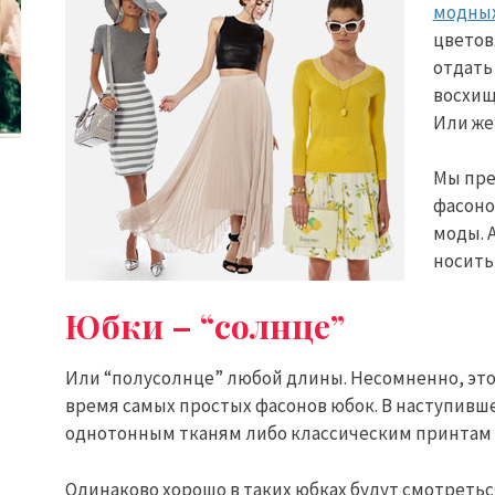
модны
цветов
отдать
восхищ
Или же
Мы пре
фасоно
моды. 
носить
Юбки – “солнце”
Или “полусолнце” любой длины. Несомненно, это 
время самых простых фасонов юбок. В наступив
однотонным тканям либо классическим принтам в
Одинаково хорошо в таких юбках будут смотретьс