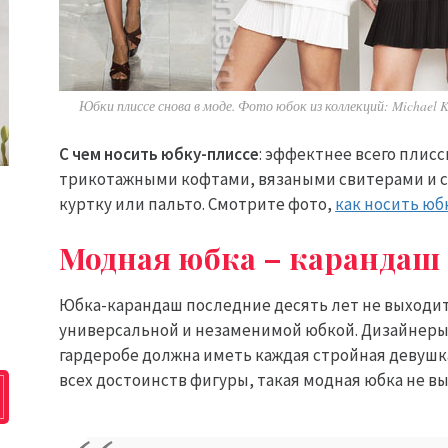
Юбки плиссе снова в моде. Фото юбок из коллекций: Michael 
С чем носить юбку-плиссе
: эффектнее всего плис
трикотажными кофтами, вязаными свитерами и с
куртку или пальто. Смотрите фото,
как носить юб
Модная юбка – карандаш
Юбка-карандаш последние десять лет не выходит 
универсальной и незаменимой юбкой. Дизайнеры
гардеробе должна иметь каждая стройная девушк
всех достоинств фигуры, такая модная юбка не 