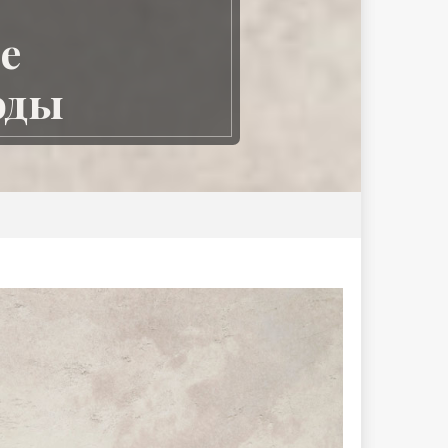
е
оды