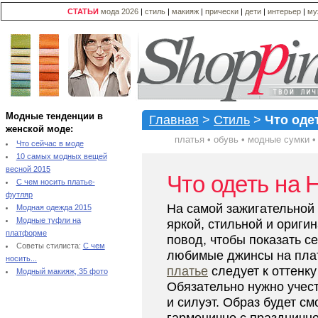
СТАТЬИ
мода 2026
|
стиль
|
макияж
|
прически
|
дети
|
интерьер
|
му
Модные тенденции в
Главная
>
Стиль
>
Что одет
женской моде:
платья
•
обувь
•
модные сумки
Что сейчас в моде
10 самых модных вещей
весной 2015
Что одеть на 
С чем носить платье-
футляр
На самой зажигательной 
Модная одежда 2015
Модные туфли на
яркой, стильной и ориги
платформе
повод, чтобы показать с
Советы стилиста:
С чем
любимые джинсы на пла
носить...
платье
следует к оттенку
Модный макияж, 35 фото
Обязательно нужно учест
и силуэт. Образ будет с