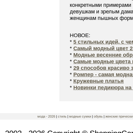
конкретными примерами 
девушкам и зрелым дама
женщинам пышных форм.
НОВОЕ:
*
5 стильных идей, с ч
*
Самый модный цвет 2
*
Модные весенние обра
*
Самые модные цвета 
*
29 способов красиво 
*
Ромпер - самая модна
*
Кружевные платья
*
Новинки педикюра на 
мода - 2026
|
стиль
|
модные сумки
|
обувь
|
женские прическ