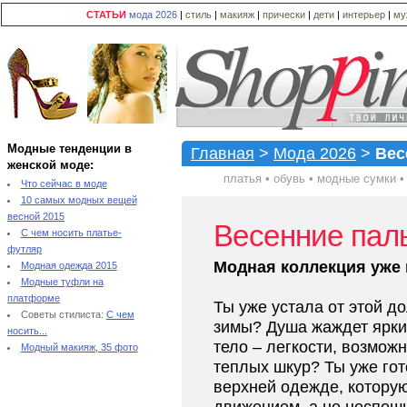
СТАТЬИ
мода 2026
|
стиль
|
макияж
|
прически
|
дети
|
интерьер
|
му
Модные тенденции в
Главная
>
Мода 2026
>
Вес
женской моде:
платья
•
обувь
•
модные сумки
Что сейчас в моде
10 самых модных вещей
весной 2015
Весенние пал
С чем носить платье-
футляр
Модная коллекция уже 
Модная одежда 2015
Модные туфли на
платформе
Ты уже устала от этой д
Советы стилиста:
С чем
зимы? Душа жаждет ярких
носить...
тело – легкости, возмож
Модный макияж, 35 фото
теплых шкур? Ты уже гот
верхней одежде, которую