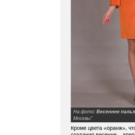
На фото:
Весеннее паль
Москвы"
Кроме цвета «оранж», чт
создания весенне – апел