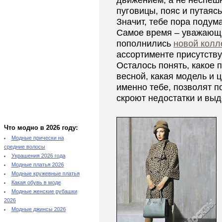
движением, а не неспеш
пуговицы, пояс и путаяс
Значит, тебе пора подум
Самое время – уважающ
пополнились
новой колл
ассортименте присутству
Осталось понять, какое 
весной, какая модель и 
именно тебе, позволят п
скроют недостатки и выд
Что модно в 2026 году:
Модные прически на
средние волосы
Украшения 2026 года
Модные платья 2026
Модные кружевные платья
Какая обувь в моде
Модные женские рубашки
2026
Модные джинсы 2026