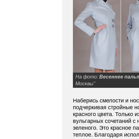
На фото:
Весеннее паль
Москвы"
Наберись смелости и нос
подчеркивая стройные н
красного цвета. Только и
вульгарных сочетаний с
зеленого. Это красное па
теплое. Благодаря испо