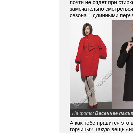
почти не сядет при стирк
замечательно смотретьс
сезона – длинными перч
На фото:
Весеннее паль
А как тебе нравится это 
горчицы? Такую вещь «н