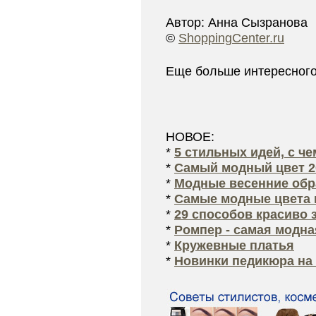
Автор: Анна Сызранова
©
ShoppingCenter.ru
Еще больше интересног
НОВОЕ:
*
5 стильных идей, с ч
*
Самый модный цвет 2
*
Модные весенние обра
*
Самые модные цвета 
*
29 способов красиво 
*
Ромпер - самая модна
*
Кружевные платья
*
Новинки педикюра на 