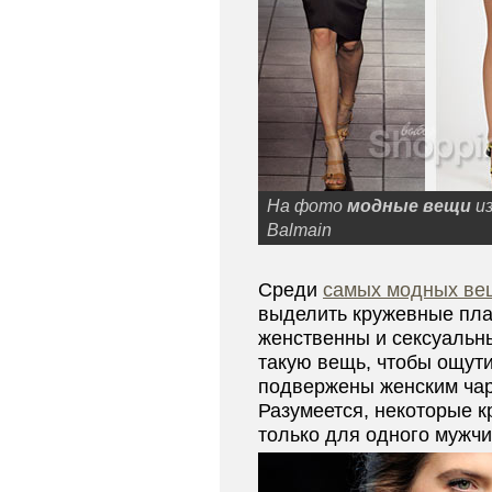
На фото
модные вещи
из
Balmain
Среди
самых модных ве
выделить кружевные плат
женственны и ceкcуaльны
такую вещь, чтобы ощути
подвержены женским ча
Разумеется, некоторые 
только для одного мужчи