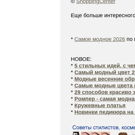
©
ShoppingCenter
Еще больше интересног
*
Самое модное 2026
по 
НОВОЕ:
*
5 стильных идей, с ч
*
Самый модный цвет 2
*
Модные весенние обра
*
Самые модные цвета 
*
29 способов красиво 
*
Ромпер - самая модна
*
Кружевные платья
*
Новинки педикюра на 