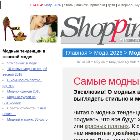
СТАТЬИ
мода 2026
|
стиль
|
макияж
|
прически
|
дети
|
интерьер
|
му
Модные тенденции в
Главная
>
Мода 2026
>
Мод
женской моде:
платья
•
обувь
•
модные сумки
Что сейчас в моде
10 самых модных вещей
весной 2015
Самые модные
С чем носить платье-
футляр
Эксклюзив! О модных в
Модная одежда 2015
Модные туфли на
выглядеть стильно и мо
платформе
Советы стилиста:
С чем
Читая о модных тенденц
носить...
подумать, что все будут
Модный макияж, 35 фото
или
красных платьях
. К 
нам именитые дизайнеры