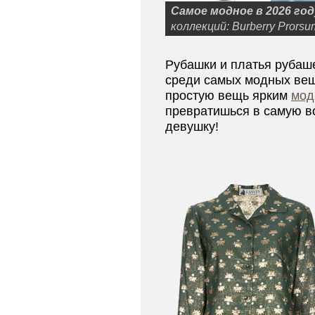
Самое модное в 2026 год
коллекций: Burberry Prorsum
Рубашки и платья рубаше
среди самых модных вещ
простую вещь ярким
мод
превратишься в самую в
девушку!