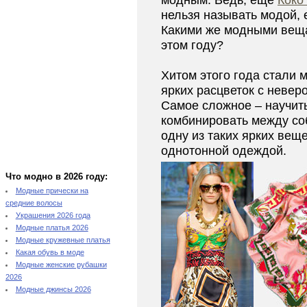
модным. Ведь, еще
Коко
нельзя называть модой, е
Какими же модными веща
этом году?
Хитом этого года стали 
ярких расцветок с невер
Самое сложное – научит
комбинировать между со
одну из таких ярких веще
однотонной одеждой.
Что модно в 2026 году:
Модные прически на
средние волосы
Украшения 2026 года
Модные платья 2026
Модные кружевные платья
Какая обувь в моде
Модные женские рубашки
2026
Модные джинсы 2026