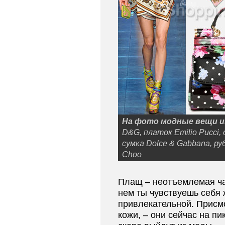
На фото модные вещи и
D&G, платок Emilio Pucci,
сумка Dolce & Gabbana, р
Choo
Плащ – неотъемлемая ча
нем ты чувствуешь себя 
привлекательной. Присм
кожи, – они сейчас на п