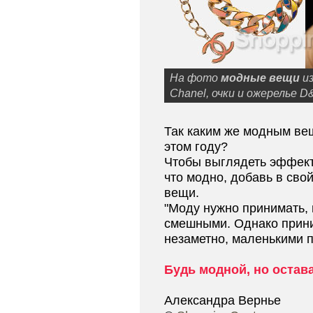
На фото
модные вещи
из
Chanel, очки и ожерелье D
Так каким же модным ве
этом году?
Чтобы выглядеть эффектн
что модно, добавь в сво
вещи.
"Моду нужно принимать, 
смешными. Однако прини
незаметно, маленькими п
Будь модной, но остав
Александра Вернье