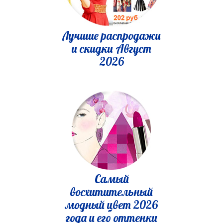
Лучшие распродажи
и скидки Август
2026
Самый
восхитительный
модный цвет 2026
года и его оттенки