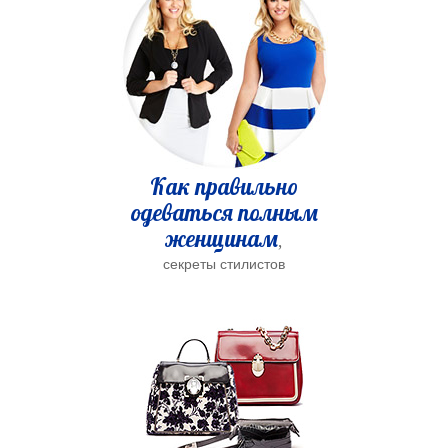
Как правильно
одеваться полным
женщинам
,
секреты стилистов