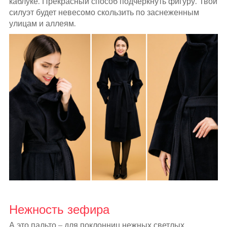
каблуке. Прекрасный способ подчеркнуть фигуру. Твой
силуэт будет невесомо скользить по заснеженным
улицам и аллеям.
Нежность зефира
А это пальто – для поклонниц нежных светлых