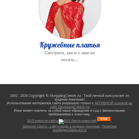
Кружевные платья
Смотрите, как и с чем их
носить...
2002 - 2026 Copyright © ShoppingCenter.ru - Твой личный консультант по
модным покупкам!
Использование материалов сайта разрешено только с
АКТИВНОЙ ссылкой на
сайт ShoppingCenter.ru
Иное может повлечь за собой наше обращение в суд с финансовыми
требованиями к ответчику.
RSS-новости сайта
.
Шоппинг Центр - сайт о моде и модных покупках
.
Политика
конфиденциальности