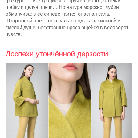
фактуры…. Как грациозно струится ворот, обтекая
шейку и целуя плечи… Но натура морских глубин
обманчива: в её синеве таится опасная сила.
Штормовой цвет этого пальто под стать сильной и
смелой душе, бесстрашно бросающейся в водоворот
чувств.
Доспехи утончённой дерзости