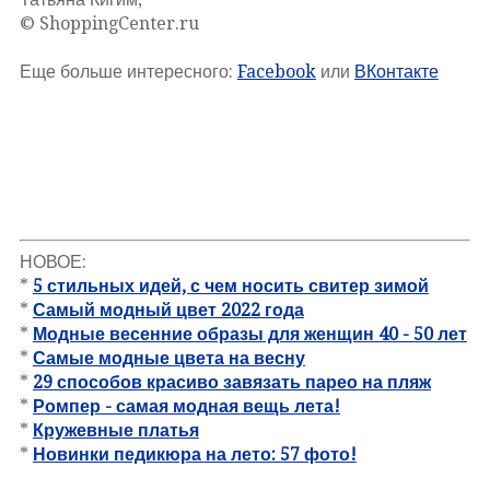
© ShoppingCenter.ru
Еще больше интересного:
Facebook
или
ВКонтакте
НОВОЕ:
*
5 стильных идей, с чем носить свитер зимой
*
Самый модный цвет 2022 года
*
Модные весенние образы для женщин 40 - 50 лет
*
Самые модные цвета на весну
*
29 способов красиво завязать парео на пляж
*
Ромпер - самая модная вещь лета!
*
Кружевные платья
*
Новинки педикюра на лето: 57 фото!