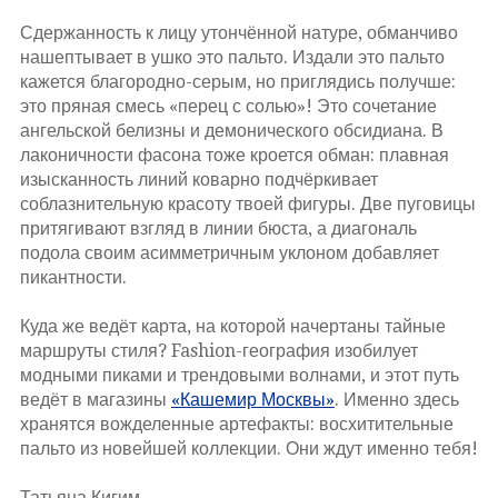
Сдержанность к лицу утончённой натуре, обманчиво
нашептывает в ушко это пальто. Издали это пальто
кажется благородно-серым, но приглядись получше:
это пряная смесь «перец с солью»! Это сочетание
ангельской белизны и демонического обсидиана. В
лаконичности фасона тоже кроется обман: плавная
изысканность линий коварно подчёркивает
соблазнительную красоту твоей фигуры. Две пуговицы
притягивают взгляд в линии бюста, а диагональ
подола своим асимметричным уклоном добавляет
пикантности.
Куда же ведёт карта, на которой начертаны тайные
маршруты стиля? Fashion-география изобилует
модными пиками и трендовыми волнами, и этот путь
ведёт в магазины
«Кашемир Москвы»
. Именно здесь
хранятся вожделенные артефакты: восхитительные
пальто из новейшей коллекции. Они ждут именно тебя!
Татьяна Кигим,