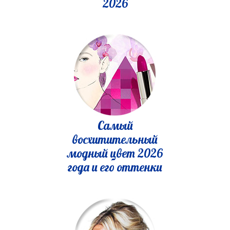
2026
Самый
восхитительный
модный цвет 2026
года и его оттенки